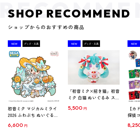
SHOP RECOMMEND
ショップからのおすすめの商品
「初音ミク×招き猫」初音
ミク 白猫 ぬいぐるみ スタ
ンダード Art by らっす
5,500
初音ミク マジカルミライ
【カド
円
2026 ふわぷち ぬいぐるみ
探偵コ
L
探偵コ
6,600
8,25
円
クリア
【1B