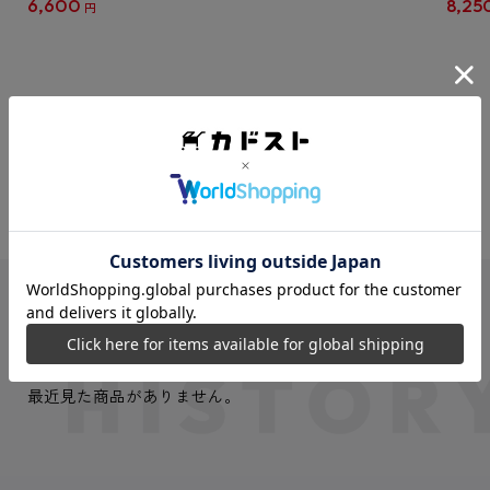
6,600
8,25
円
クリア
【1B
VIEW MORE
最近見た商品
最近見た商品がありません。