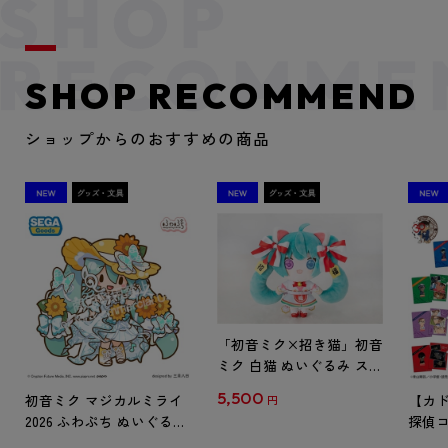
SHOP RECOMMEND
ショップからのおすすめの商品
「初音ミク×招き猫」初音
ミク 白猫 ぬいぐるみ スタ
ンダード Art by らっす
5,500
初音ミク マジカルミライ
【カド
円
2026 ふわぷち ぬいぐるみ
探偵コ
L
探偵コ