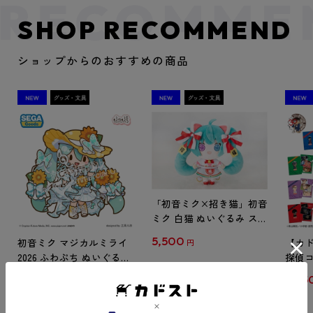
SHOP RECOMMEND
ショップからのおすすめの商品
「初音ミク×招き猫」初音
ミク 白猫 ぬいぐるみ スタ
ンダード Art by らっす
5,500
初音ミク マジカルミライ
【カド
円
2026 ふわぷち ぬいぐるみ
探偵コ
L
探偵コ
6,600
8,25
円
クリア
【1B