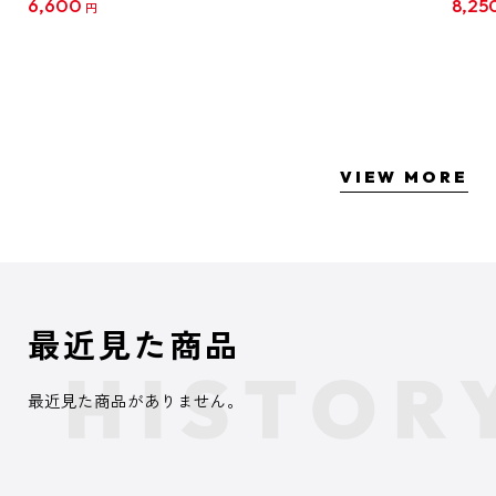
6,600
8,25
円
クリア
【1B
VIEW MORE
最近見た商品
最近見た商品がありません。