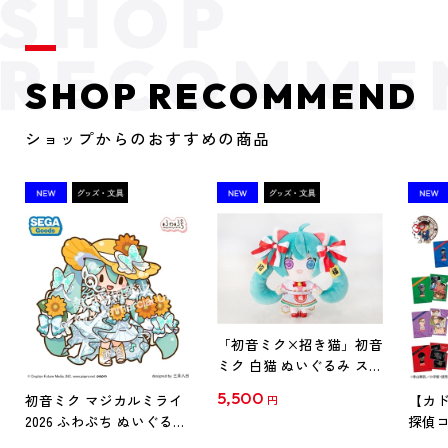
SHOP RECOMMEND
ショップからのおすすめの商品
「初音ミク×招き猫」初音
ミク 白猫 ぬいぐるみ スタ
ンダード Art by らっす
5,500
初音ミク マジカルミライ
【カド
円
2026 ふわぷち ぬいぐるみ
探偵コ
L
探偵コ