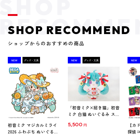
SHOP RECOMMEND
ショップからのおすすめの商品
「初音ミク×招き猫」初音
ミク 白猫 ぬいぐるみ スタ
ンダード Art by らっす
5,500
初音ミク マジカルミライ
【カド
円
2026 ふわぷち ぬいぐるみ
探偵コ
L
探偵コ