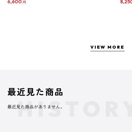
6,600
8,25
円
クリア
【1B
VIEW MORE
最近見た商品
最近見た商品がありません。