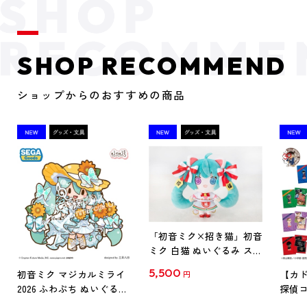
SHOP RECOMMEND
ショップからのおすすめの商品
「初音ミク×招き猫」初音
ミク 白猫 ぬいぐるみ スタ
ンダード Art by らっす
5,500
初音ミク マジカルミライ
【カド
円
2026 ふわぷち ぬいぐるみ
探偵コ
L
探偵コ