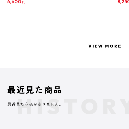
6,600
8,25
円
クリア
【1B
VIEW MORE
最近見た商品
最近見た商品がありません。