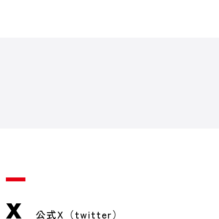
X
公式X（twitter）