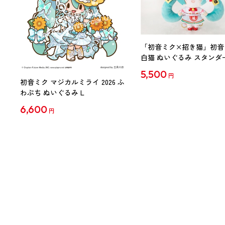
「初音ミク×招き猫」初音
白猫 ぬいぐるみ スタンダ
Art by らっす
5,500
円
初音ミク マジカルミライ 2026 ふ
わぷち ぬいぐるみ L
6,600
円