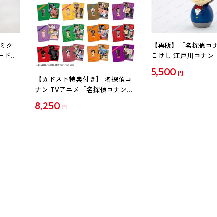
ミク
【再販】「名探偵コ
ード
こけし 江戸川コナン
5,500
円
【カドスト特典付き】 名探偵コ
ナン TVアニメ「名探偵コナン」
30周年記念クリアファイル Vol.2
8,250
円
【1BOX】