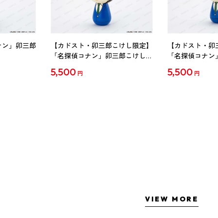
ナン」卯三郎
【カドスト・卯三郎こけし限定】
【カドスト・卯
「名探偵コナン」卯三郎こけし
「名探偵コナン
工藤新一
毛利蘭
5,500
5,500
円
円
VIEW MORE