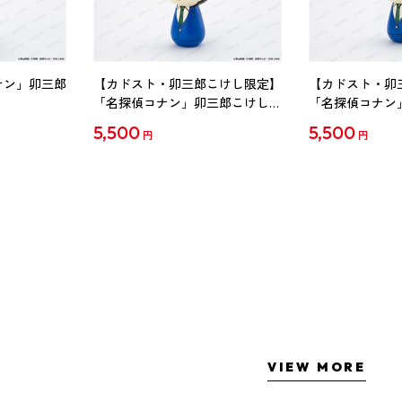
ナン」卯三郎
【カドスト・卯三郎こけし限定】
【カドスト・卯
「名探偵コナン」卯三郎こけし
「名探偵コナン
工藤新一
毛利蘭
5,500
5,500
円
円
VIEW MORE