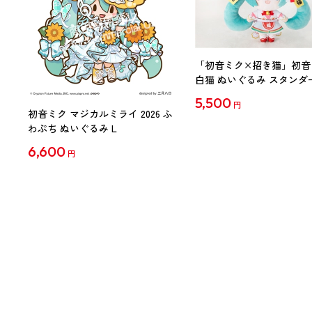
「初音ミク×招き猫」初音
白猫 ぬいぐるみ スタンダ
Art by らっす
5,500
円
初音ミク マジカルミライ 2026 ふ
わぷち ぬいぐるみ L
6,600
円