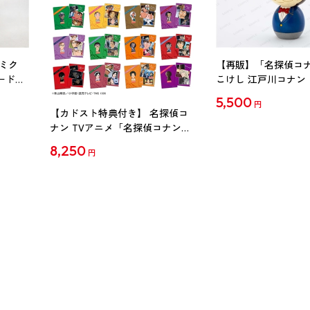
ミク
【再販】「名探偵コ
ード
こけし 江戸川コナン
5,500
円
【カドスト特典付き】 名探偵コ
ナン TVアニメ「名探偵コナン」
30周年記念クリアファイル Vol.2
8,250
円
【1BOX】