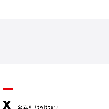
X
公式X（twitter）