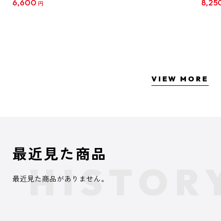
6,600
8,25
円
クリア
【1B
VIEW MORE
最近見た商品
最近見た商品がありません。