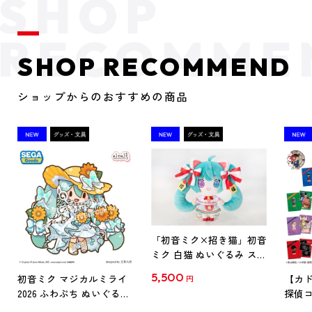
SHOP RECOMMEND
ショップからのおすすめの商品
「初音ミク×招き猫」初音
ミク 白猫 ぬいぐるみ スタ
ンダード Art by らっす
5,500
初音ミク マジカルミライ
【カド
円
2026 ふわぷち ぬいぐるみ
探偵コ
L
探偵コ