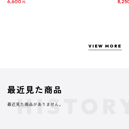
6,600
8,25
円
クリア
【1B
VIEW MORE
最近見た商品
最近見た商品がありません。