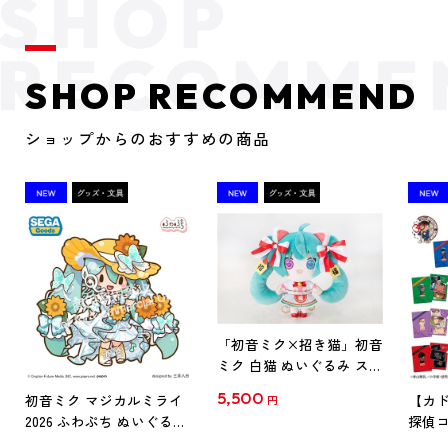
SHOP RECOMMEND
ショップからのおすすめの商品
「初音ミク×招き猫」初音
ミク 白猫 ぬいぐるみ スタ
ンダード Art by らっす
5,500
初音ミク マジカルミライ
【カド
円
2026 ふわぷち ぬいぐるみ
探偵コ
L
探偵コ