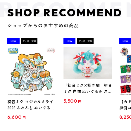
SHOP RECOMMEND
ショップからのおすすめの商品
「初音ミク×招き猫」初音
ミク 白猫 ぬいぐるみ スタ
ンダード Art by らっす
5,500
初音ミク マジカルミライ
【カド
円
2026 ふわぷち ぬいぐるみ
探偵コ
L
探偵コ
6,600
8,25
円
クリア
【1B