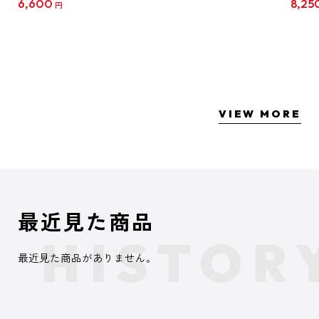
6,600
8,25
円
クリア
【1B
VIEW MORE
最近見た商品
最近見た商品がありません。