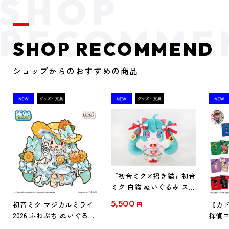
SHOP RECOMMEND
ショップからのおすすめの商品
「初音ミク×招き猫」初音
ミク 白猫 ぬいぐるみ スタ
ンダード Art by らっす
5,500
初音ミク マジカルミライ
【カド
円
2026 ふわぷち ぬいぐるみ
探偵コ
L
探偵コ