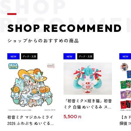
SHOP RECOMMEND
ショップからのおすすめの商品
「初音ミク×招き猫」初音
ミク 白猫 ぬいぐるみ スタ
ンダード Art by らっす
5,500
初音ミク マジカルミライ
【カド
円
2026 ふわぷち ぬいぐるみ
探偵コ
L
探偵コ