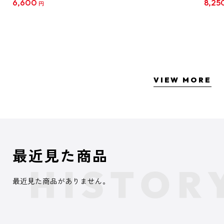
6,600
8,25
円
クリア
【1B
VIEW MORE
最近見た商品
最近見た商品がありません。