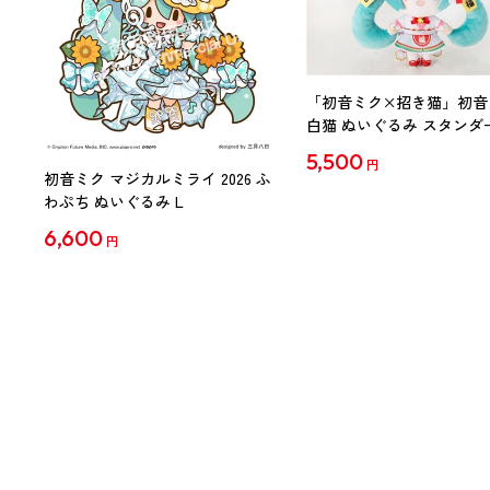
「初音ミク×招き猫」初音
白猫 ぬいぐるみ スタンダ
Art by らっす
5,500
円
初音ミク マジカルミライ 2026 ふ
わぷち ぬいぐるみ L
6,600
円