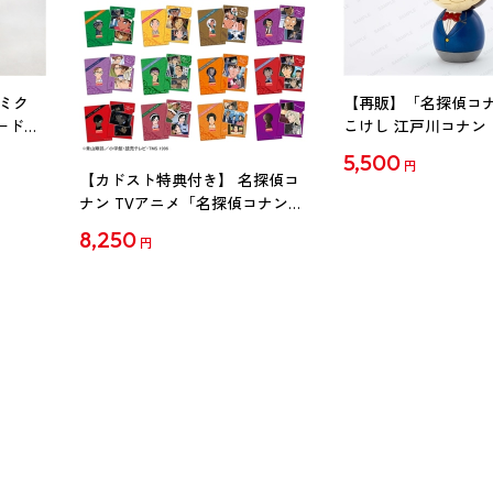
ミク
【再販】「名探偵コ
ード
こけし 江戸川コナン
5,500
円
【カドスト特典付き】 名探偵コ
ナン TVアニメ「名探偵コナン」
30周年記念クリアファイル Vol.2
8,250
円
【1BOX】