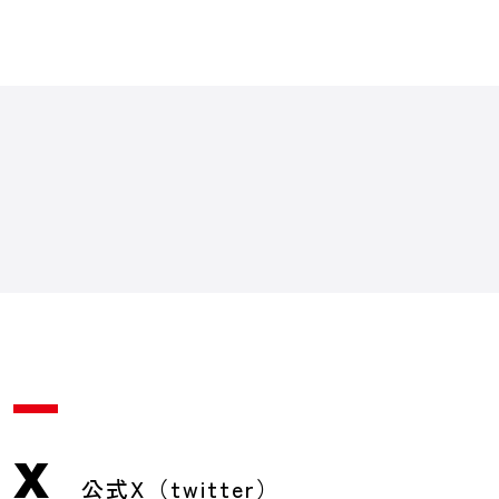
X
公式X（twitter）