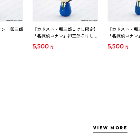
ナン」卯三郎
【カドスト・卯三郎こけし限定】
【カドスト・卯
「名探偵コナン」卯三郎こけし
「名探偵コナン
工藤新一
毛利蘭
5,500
5,500
円
円
VIEW MORE