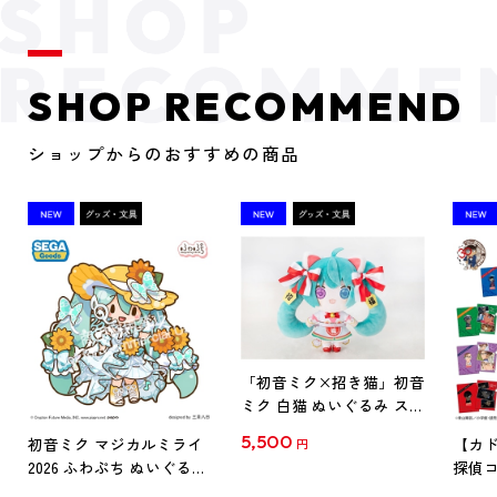
SHOP RECOMMEND
ショップからのおすすめの商品
「初音ミク×招き猫」初音
ミク 白猫 ぬいぐるみ スタ
ンダード Art by らっす
5,500
初音ミク マジカルミライ
【カド
円
2026 ふわぷち ぬいぐるみ
探偵コ
L
探偵コ