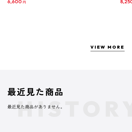
6,600
8,25
円
クリア
【1B
VIEW MORE
最近見た商品
最近見た商品がありません。