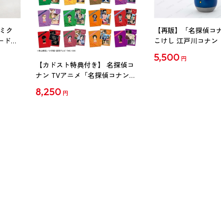
ミク
【再販】「名探偵コ
ード
こけし 江戸川コナン
5,500
円
【カドスト特典付き】 名探偵コ
ナン TVアニメ「名探偵コナン」
30周年記念クリアファイル Vol.2
8,250
円
【1BOX】