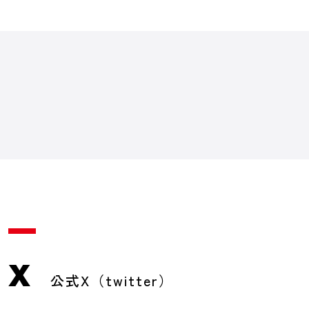
X
公式X（twitter）