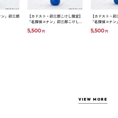
ナン」卯三郎
【カドスト・卯三郎こけし限定】
【カドスト・卯
「名探偵コナン」卯三郎こけし
「名探偵コナン
工藤新一
毛利蘭
5,500
5,500
円
円
VIEW MORE