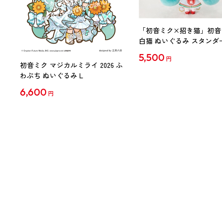
「初音ミク×招き猫」初音
白猫 ぬいぐるみ スタンダ
Art by らっす
5,500
円
初音ミク マジカルミライ 2026 ふ
わぷち ぬいぐるみ L
6,600
円