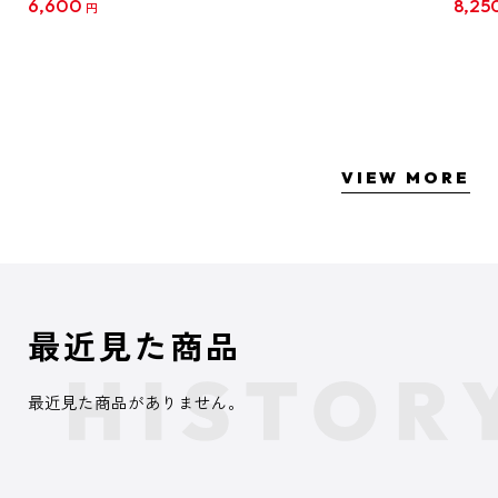
6,600
8,25
円
クリア
【1B
VIEW MORE
最近見た商品
最近見た商品がありません。