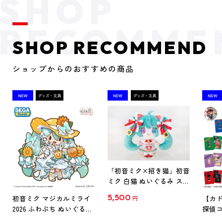
SHOP RECOMMEND
ショップからのおすすめの商品
「初音ミク×招き猫」初音
ミク 白猫 ぬいぐるみ スタ
ンダード Art by らっす
5,500
初音ミク マジカルミライ
【カド
円
2026 ふわぷち ぬいぐるみ
探偵コ
L
探偵コ