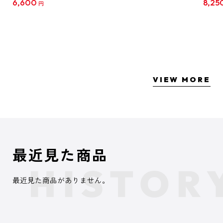
6,600
8,25
円
クリア
【1B
VIEW MORE
最近見た商品
最近見た商品がありません。