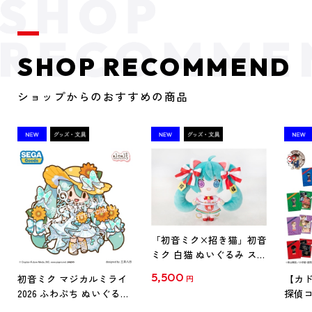
SHOP RECOMMEND
ショップからのおすすめの商品
「初音ミク×招き猫」初音
ミク 白猫 ぬいぐるみ スタ
ンダード Art by らっす
5,500
初音ミク マジカルミライ
【カド
円
2026 ふわぷち ぬいぐるみ
探偵コ
L
探偵コ