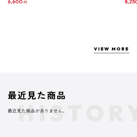
6,600
8,25
円
クリア
【1B
VIEW MORE
最近見た商品
最近見た商品がありません。