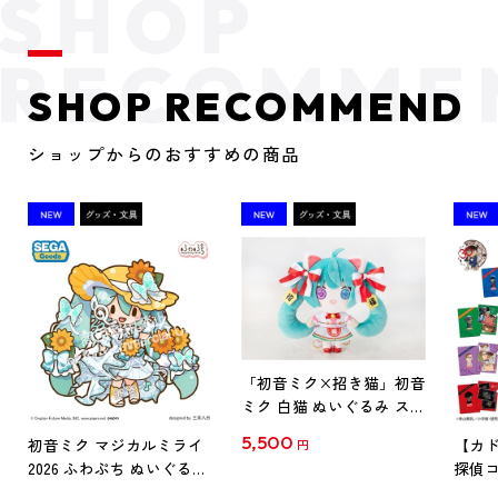
SHOP RECOMMEND
ショップからのおすすめの商品
「初音ミク×招き猫」初音
ミク 白猫 ぬいぐるみ スタ
ンダード Art by らっす
5,500
初音ミク マジカルミライ
【カド
円
2026 ふわぷち ぬいぐるみ
探偵コ
L
探偵コ