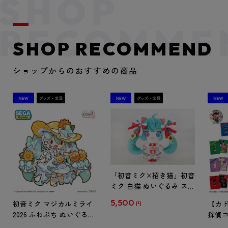
SHOP RECOMMEND
ショップからのおすすめの商品
「初音ミク×招き猫」初音
ミク 白猫 ぬいぐるみ スタ
ンダード Art by らっす
5,500
初音ミク マジカルミライ
【カド
円
2026 ふわぷち ぬいぐるみ
探偵コ
L
探偵コ