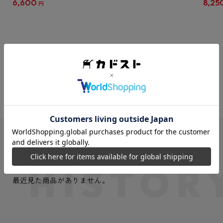
6,600
8,25
円
クリア
【1B
VIEW MORE
最近見た商品
最近見た商品がありません。