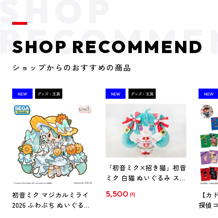
SHOP RECOMMEND
ショップからのおすすめの商品
「初音ミク×招き猫」初音
ミク 白猫 ぬいぐるみ スタ
ンダード Art by らっす
5,500
初音ミク マジカルミライ
【カド
円
2026 ふわぷち ぬいぐるみ
探偵コ
L
探偵コ