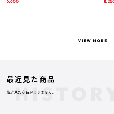
6,600
8,25
円
クリア
【1B
VIEW MORE
最近見た商品
最近見た商品がありません。