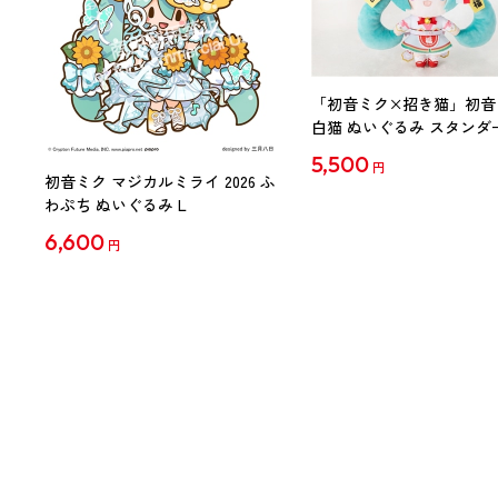
「初音ミク×招き猫」初音
白猫 ぬいぐるみ スタンダ
Art by らっす
5,500
円
初音ミク マジカルミライ 2026 ふ
わぷち ぬいぐるみ L
6,600
円