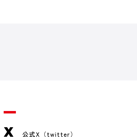
X
公式X（twitter）