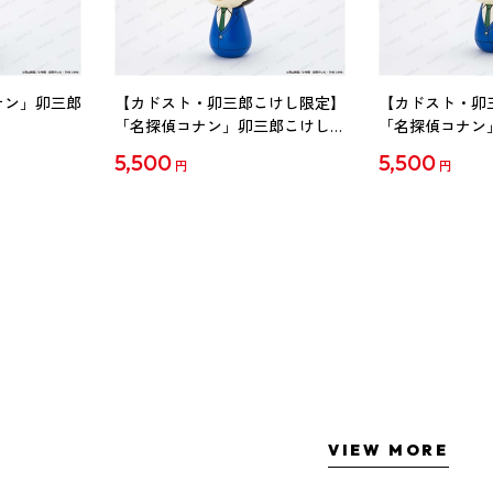
ナン」卯三郎
【カドスト・卯三郎こけし限定】
【カドスト・卯
「名探偵コナン」卯三郎こけし
「名探偵コナン
工藤新一
毛利蘭
5,500
5,500
円
円
VIEW MORE