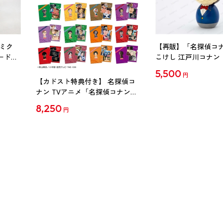
ミク
【再販】「名探偵コ
ード
こけし 江戸川コナン
5,500
円
【カドスト特典付き】 名探偵コ
ナン TVアニメ「名探偵コナン」
30周年記念クリアファイル Vol.2
8,250
円
【1BOX】