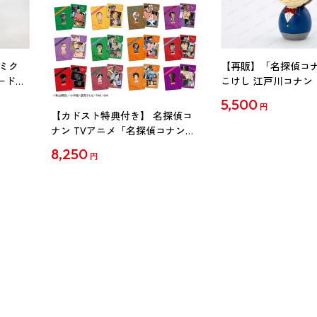
ミク
【再販】「名探偵コ
ード
こけし 江戸川コナン
5,500
円
【カドスト特典付き】 名探偵コ
ナン TVアニメ「名探偵コナン」
30周年記念クリアファイル Vol.2
8,250
円
【1BOX】