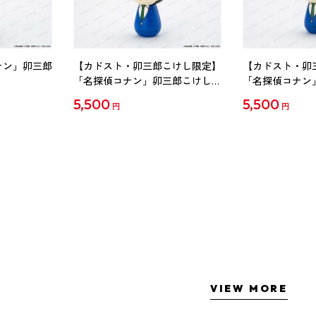
ナン」卯三郎
【カドスト・卯三郎こけし限定】
【カドスト・卯
「名探偵コナン」卯三郎こけし
「名探偵コナン
工藤新一
毛利蘭
5,500
5,500
円
円
VIEW MORE