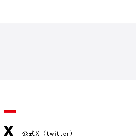
X
公式X（twitter）