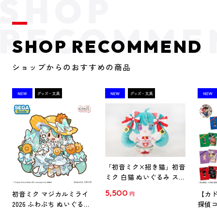
SHOP RECOMMEND
ショップからのおすすめの商品
「初音ミク×招き猫」初音
ミク 白猫 ぬいぐるみ スタ
ンダード Art by らっす
5,500
初音ミク マジカルミライ
【カド
円
2026 ふわぷち ぬいぐるみ
探偵コ
L
探偵コ