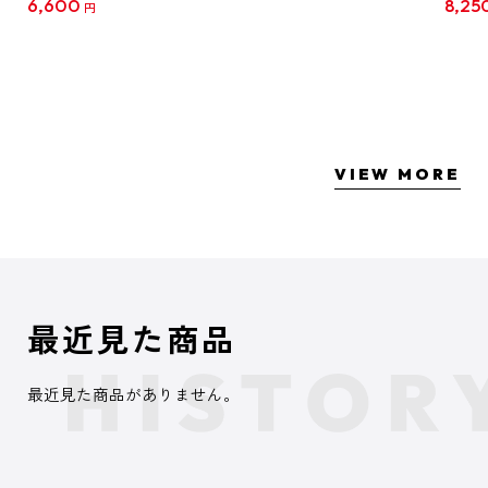
6,600
8,25
円
クリア
【1B
VIEW MORE
最近見た商品
最近見た商品がありません。