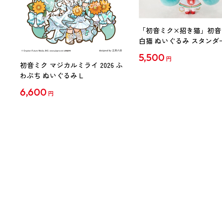
「初音ミク×招き猫」初音
白猫 ぬいぐるみ スタンダ
Art by らっす
5,500
円
初音ミク マジカルミライ 2026 ふ
わぷち ぬいぐるみ L
6,600
円