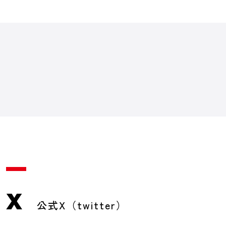
X
公式X（twitter）