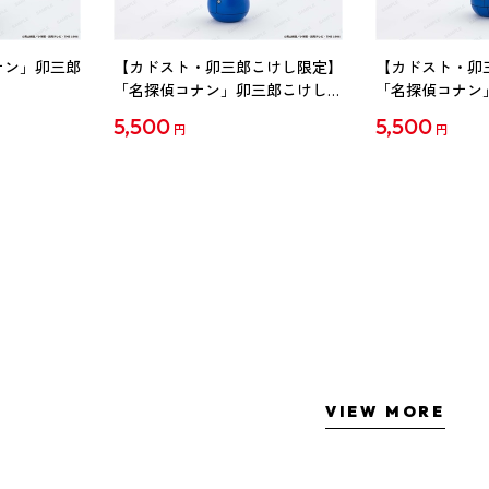
ナン」卯三郎
【カドスト・卯三郎こけし限定】
【カドスト・卯
「名探偵コナン」卯三郎こけし
「名探偵コナン
工藤新一
毛利蘭
5,500
5,500
円
円
VIEW MORE