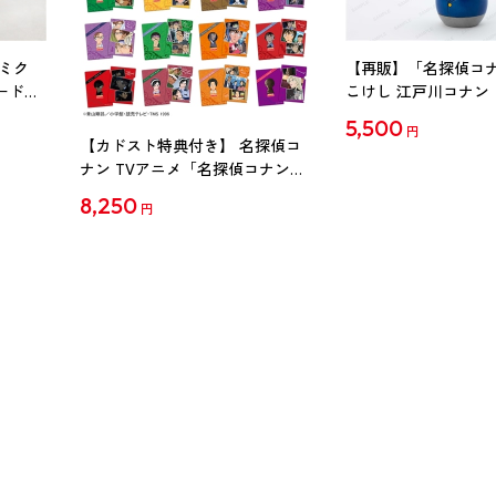
ミク
【再販】「名探偵コ
ード
こけし 江戸川コナン
5,500
円
【カドスト特典付き】 名探偵コ
ナン TVアニメ「名探偵コナン」
30周年記念クリアファイル Vol.2
8,250
円
【1BOX】