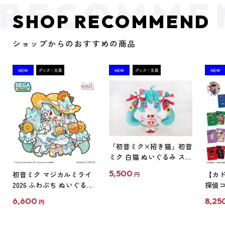
SHOP RECOMMEND
ショップからのおすすめの商品
「初音ミク×招き猫」初音
ミク 白猫 ぬいぐるみ スタ
ンダード Art by らっす
5,500
初音ミク マジカルミライ
【カド
円
2026 ふわぷち ぬいぐるみ
探偵コ
L
探偵コ
6,600
8,25
円
クリア
【1B