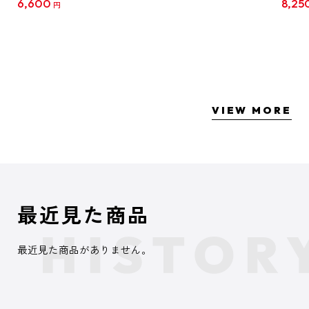
6,600
8,25
円
クリア
【1B
VIEW MORE
最近見た商品
最近見た商品がありません。