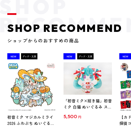
SHOP RECOMMEND
ショップからのおすすめの商品
「初音ミク×招き猫」初音
ミク 白猫 ぬいぐるみ スタ
ンダード Art by らっす
5,500
初音ミク マジカルミライ
【カド
円
2026 ふわぷち ぬいぐるみ
探偵コ
L
探偵コ