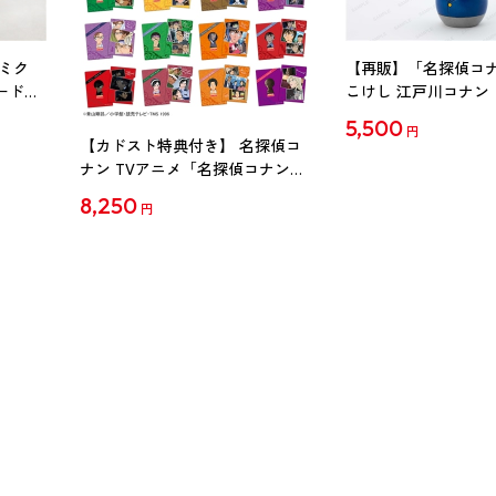
ミク
【再販】「名探偵コ
ード
こけし 江戸川コナン
5,500
円
【カドスト特典付き】 名探偵コ
ナン TVアニメ「名探偵コナン」
30周年記念クリアファイル Vol.2
8,250
円
【1BOX】