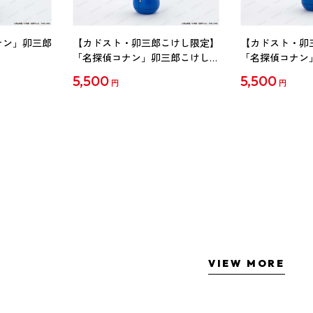
ナン」卯三郎
【カドスト・卯三郎こけし限定】
【カドスト・卯
「名探偵コナン」卯三郎こけし
「名探偵コナン
工藤新一
毛利蘭
5,500
5,500
円
円
VIEW MORE