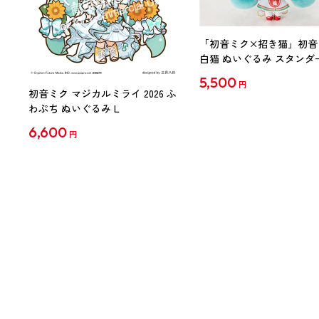
「初音ミク×招き猫」初音
白猫 ぬいぐるみ スタンダ
Art by らっす
5,500
円
初音ミク マジカルミライ 2026 ふ
わぷち ぬいぐるみ L
6,600
円