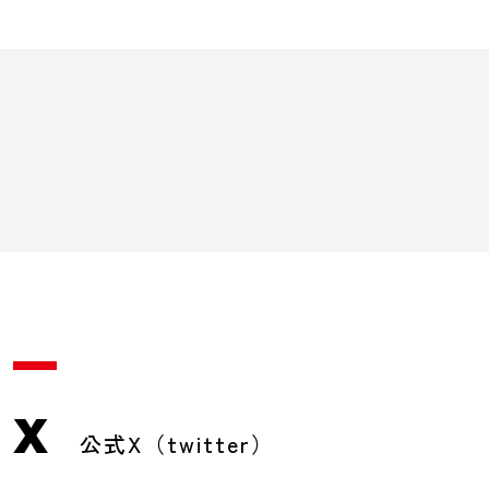
X
公式X（twitter）