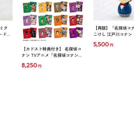
ミク
【再販】「名探偵コ
ード
こけし 江戸川コナン
5,500
円
【カドスト特典付き】 名探偵コ
ナン TVアニメ「名探偵コナン」
30周年記念クリアファイル Vol.2
8,250
円
【1BOX】