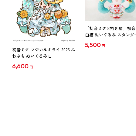
「初音ミク×招き猫」初音
白猫 ぬいぐるみ スタンダ
Art by らっす
5,500
円
初音ミク マジカルミライ 2026 ふ
わぷち ぬいぐるみ L
6,600
円