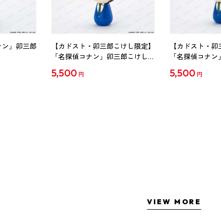
ナン」卯三郎
【カドスト・卯三郎こけし限定】
【カドスト・卯
「名探偵コナン」卯三郎こけし
「名探偵コナン
工藤新一
毛利蘭
5,500
5,500
円
円
VIEW MORE