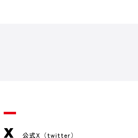
X
公式X（twitter）