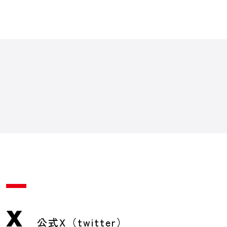
X
公式X（twitter）