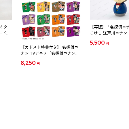
ミク
【再販】「名探偵コ
ード
こけし 江戸川コナン
5,500
円
【カドスト特典付き】 名探偵コ
ナン TVアニメ「名探偵コナン」
30周年記念クリアファイル Vol.2
8,250
円
【1BOX】