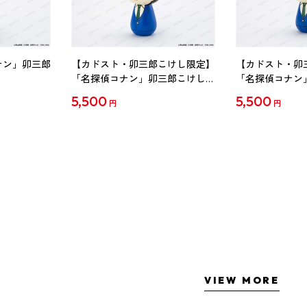
ナン」卯三郎
【カドスト・卯三郎こけし限定】
【カドスト・卯
「名探偵コナン」卯三郎こけし
「名探偵コナン
工藤新一
毛利蘭
5,500
5,500
円
円
VIEW MORE