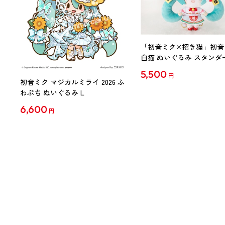
「初音ミク×招き猫」初音
白猫 ぬいぐるみ スタンダ
Art by らっす
5,500
円
初音ミク マジカルミライ 2026 ふ
わぷち ぬいぐるみ L
6,600
円