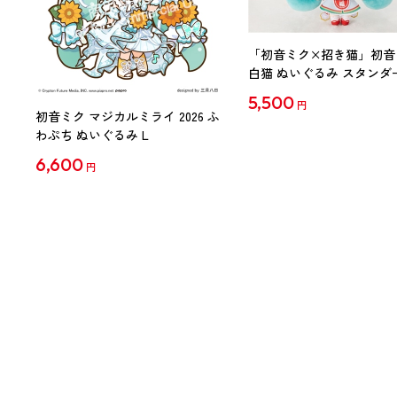
「初音ミク×招き猫」初音
白猫 ぬいぐるみ スタンダ
Art by らっす
5,500
円
初音ミク マジカルミライ 2026 ふ
わぷち ぬいぐるみ L
6,600
円