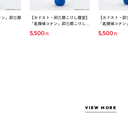
ナン」卯三郎
【カドスト・卯三郎こけし限定】
【カドスト・卯
「名探偵コナン」卯三郎こけし
「名探偵コナン
工藤新一
毛利蘭
5,500
5,500
円
円
VIEW MORE