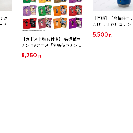
ミク
【再販】「名探偵コ
ード
こけし 江戸川コナン
5,500
円
【カドスト特典付き】 名探偵コ
ナン TVアニメ「名探偵コナン」
30周年記念クリアファイル Vol.2
8,250
円
【1BOX】