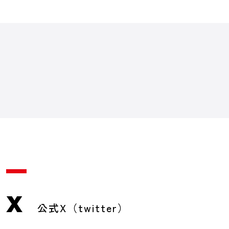
X
公式X（twitter）