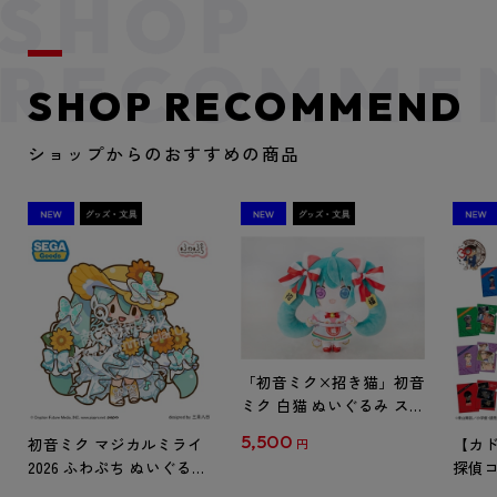
SHOP RECOMMEND
ショップからのおすすめの商品
「初音ミク×招き猫」初音
ミク 白猫 ぬいぐるみ スタ
ンダード Art by らっす
5,500
初音ミク マジカルミライ
【カド
円
2026 ふわぷち ぬいぐるみ
探偵コ
L
探偵コ