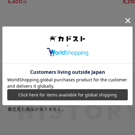
6,600
8,25
円
クリア
【1B
VIEW MORE
最近見た商品
最近見た商品がありません。