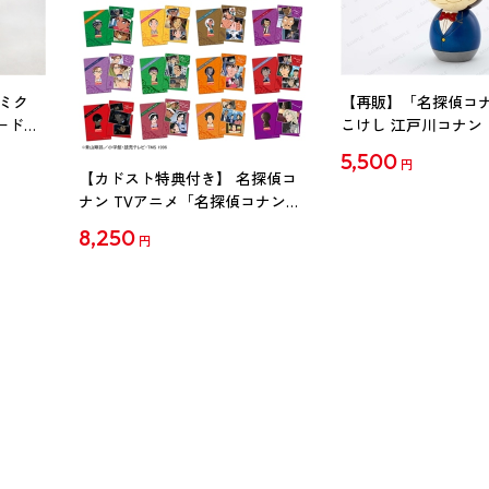
ミク
【再販】「名探偵コ
ード
こけし 江戸川コナン
5,500
円
【カドスト特典付き】 名探偵コ
ナン TVアニメ「名探偵コナン」
30周年記念クリアファイル Vol.2
8,250
円
【1BOX】