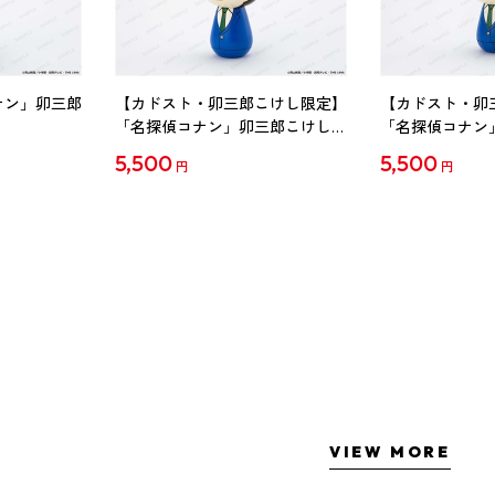
ナン」卯三郎
【カドスト・卯三郎こけし限定】
【カドスト・卯
「名探偵コナン」卯三郎こけし
「名探偵コナン
工藤新一
毛利蘭
5,500
5,500
円
円
VIEW MORE