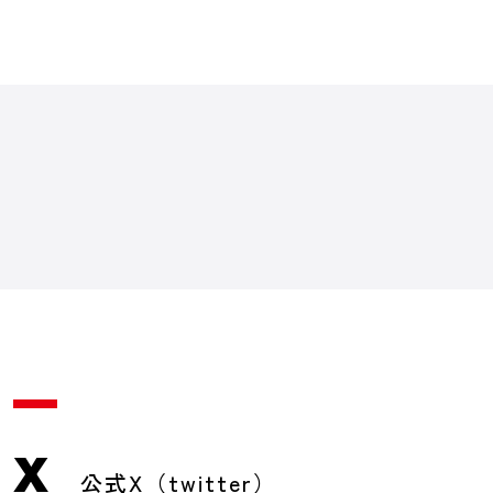
X
公式X（twitter）