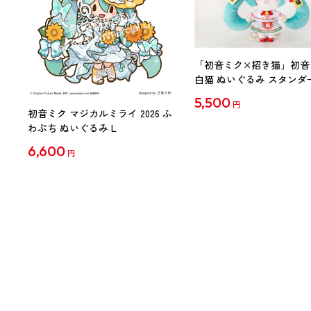
「初音ミク×招き猫」初音
白猫 ぬいぐるみ スタンダ
Art by らっす
5,500
円
初音ミク マジカルミライ 2026 ふ
わぷち ぬいぐるみ L
6,600
円