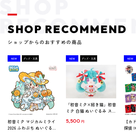
SHOP RECOMMEND
ショップからのおすすめの商品
「初音ミク×招き猫」初音
ミク 白猫 ぬいぐるみ スタ
ンダード Art by らっす
5,500
初音ミク マジカルミライ
【カド
円
2026 ふわぷち ぬいぐるみ
探偵コ
L
探偵コ