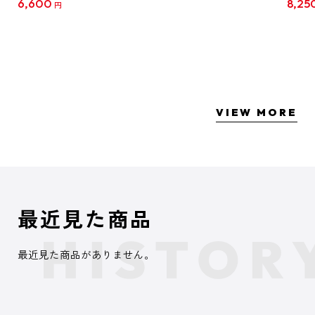
6,600
8,25
円
クリア
【1B
VIEW MORE
最近見た商品
最近見た商品がありません。