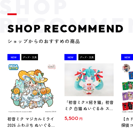
SHOP RECOMMEND
ショップからのおすすめの商品
「初音ミク×招き猫」初音
ミク 白猫 ぬいぐるみ スタ
ンダード Art by らっす
5,500
初音ミク マジカルミライ
【カド
円
2026 ふわぷち ぬいぐるみ
探偵コ
L
探偵コ