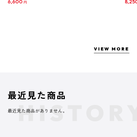
6,600
8,25
円
クリア
【1B
VIEW MORE
最近見た商品
最近見た商品がありません。