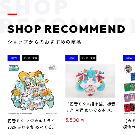
SHOP RECOMMEND
ショップからのおすすめの商品
「初音ミク×招き猫」初音
ミク 白猫 ぬいぐるみ スタ
ンダード Art by らっす
5,500
初音ミク マジカルミライ
【カド
円
2026 ふわぷち ぬいぐるみ
探偵コ
L
探偵コ