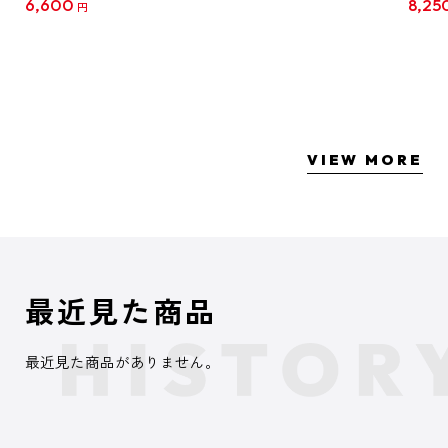
6,600
8,25
円
クリア
【1B
VIEW MORE
最近見た商品
最近見た商品がありません。