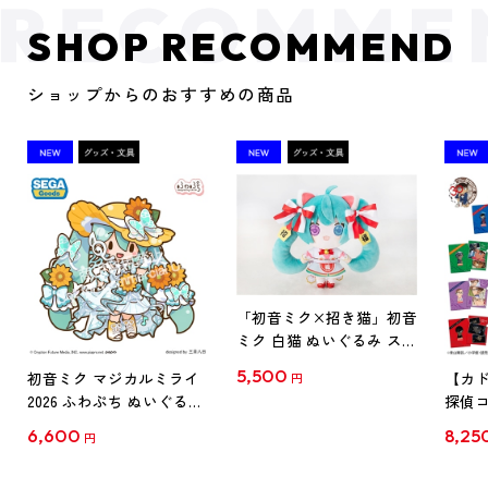
SHOP RECOMMEND
ショップからのおすすめの商品
「初音ミク×招き猫」初音
ミク 白猫 ぬいぐるみ スタ
ンダード Art by らっす
5,500
初音ミク マジカルミライ
【カド
円
2026 ふわぷち ぬいぐるみ
探偵コ
L
探偵コ
6,600
8,25
円
クリア
【1B