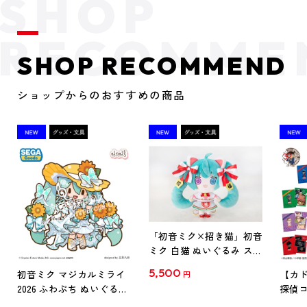
SHOP RECOMMEND
ショップからのおすすめの商品
「初音ミク×招き猫」初音
ミク 白猫 ぬいぐるみ スタ
ンダード Art by らっす
5,500
初音ミク マジカルミライ
【カド
円
2026 ふわぷち ぬいぐるみ
探偵コ
L
探偵コ