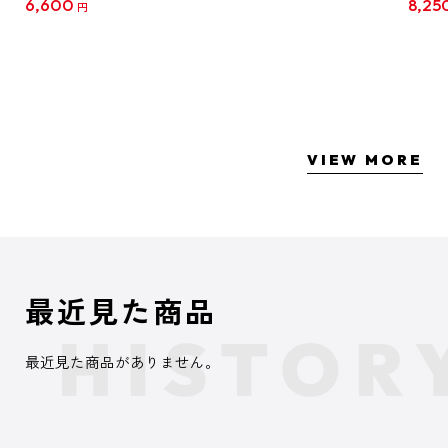
6,600
8,25
円
クリア
【1B
VIEW MORE
最近見た商品
最近見た商品がありません。