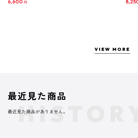
6,600
8,25
円
クリア
【1B
VIEW MORE
最近見た商品
最近見た商品がありません。