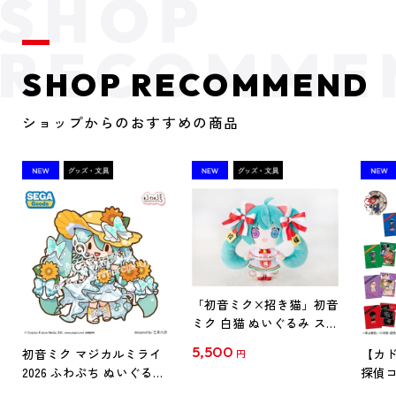
SHOP RECOMMEND
ショップからのおすすめの商品
「初音ミク×招き猫」初音
ミク 白猫 ぬいぐるみ スタ
ンダード Art by らっす
5,500
初音ミク マジカルミライ
【カド
円
2026 ふわぷち ぬいぐるみ
探偵コ
L
探偵コ