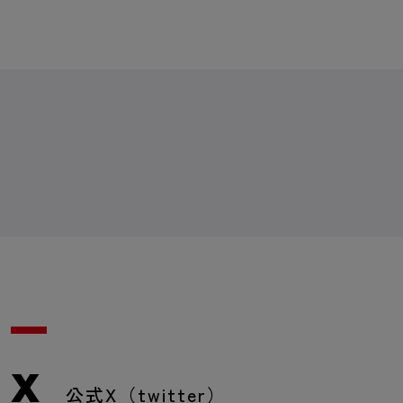
X
公式X（twitter）