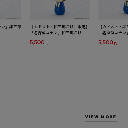
ナン」卯三郎
【カドスト・卯三郎こけし限定】
【カドスト・卯
「名探偵コナン」卯三郎こけし
「名探偵コナン
工藤新一
毛利蘭
5,500
5,500
円
円
VIEW MORE