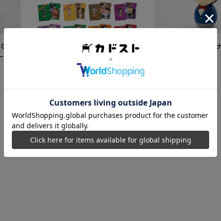
ミク
【再販】「名探偵コ
ード
こけし 江戸川コナン
5,500
円
【カドスト特典付き】 名探偵コ
ナン TVアニメ「名探偵コナン」
30周年記念クリアファイル Vol.2
8,250
円
【1BOX】