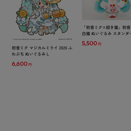
「初音ミク×招き猫」初音
白猫 ぬいぐるみ スタンダ
Art by らっす
5,500
円
初音ミク マジカルミライ 2026 ふ
わぷち ぬいぐるみ L
6,600
円