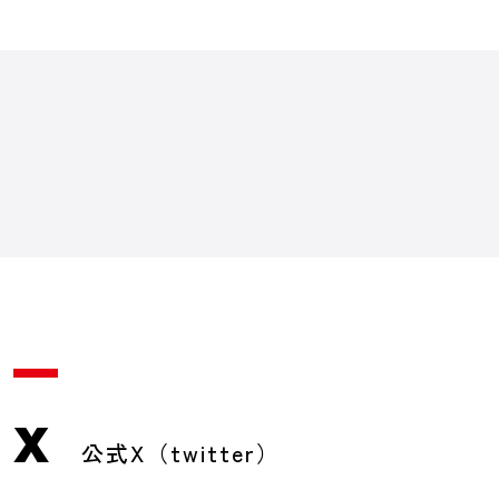
X
公式X（twitter）