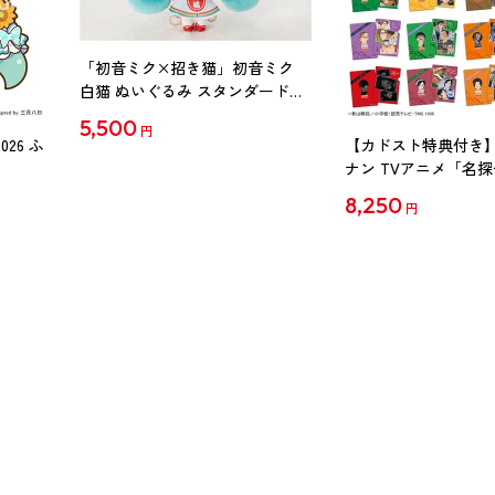
「初音ミク×招き猫」初音ミク
白猫 ぬいぐるみ スタンダード
Art by らっす
5,500
円
26 ふ
【カドスト特典付き】
ナン TVアニメ「名
30周年記念クリアファイ
8,250
円
【1BOX】