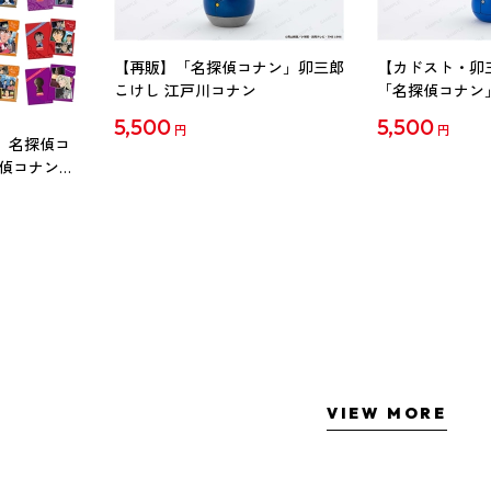
【再販】「名探偵コナン」卯三郎
【カドスト・卯
こけし 江戸川コナン
「名探偵コナン
工藤新一
5,500
5,500
円
円
 名探偵コ
探偵コナン」
ル Vol.2
VIEW MORE