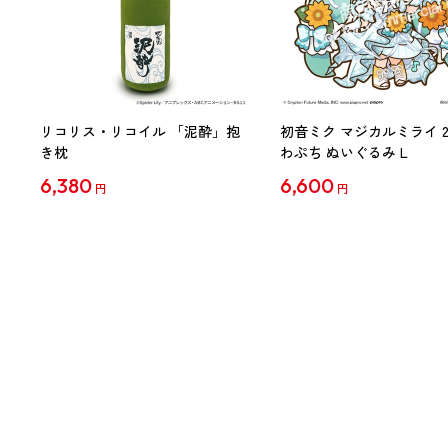
リコリス・リコイル 「泥酔」抱
初音ミク マジカルミライ 20
き枕
わぷち ぬいぐるみ L
6,380
6,600
円
円