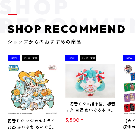
SHOP RECOMMEND
ショップからのおすすめの商品
「初音ミク×招き猫」初音
ミク 白猫 ぬいぐるみ スタ
ンダード Art by らっす
5,500
初音ミク マジカルミライ
【カド
円
2026 ふわぷち ぬいぐるみ
探偵コ
L
探偵コ