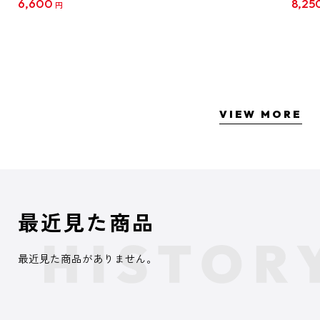
6,600
8,25
円
クリア
【1B
VIEW MORE
最近見た商品
最近見た商品がありません。