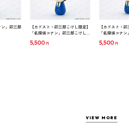
ナン」卯三郎
【カドスト・卯三郎こけし限定】
【カドスト・卯
「名探偵コナン」卯三郎こけし
「名探偵コナン
工藤新一
毛利蘭
5,500
5,500
円
円
VIEW MORE