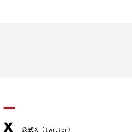
X
公式X（twitter）