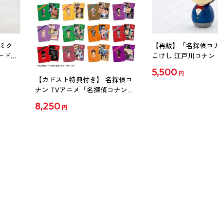
ミク
【再販】「名探偵コ
ード
こけし 江戸川コナン
5,500
円
【カドスト特典付き】 名探偵コ
ナン TVアニメ「名探偵コナン」
30周年記念クリアファイル Vol.2
8,250
円
【1BOX】