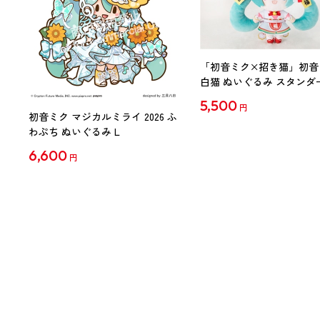
「初音ミク×招き猫」初音
白猫 ぬいぐるみ スタンダ
Art by らっす
5,500
円
初音ミク マジカルミライ 2026 ふ
わぷち ぬいぐるみ L
6,600
円