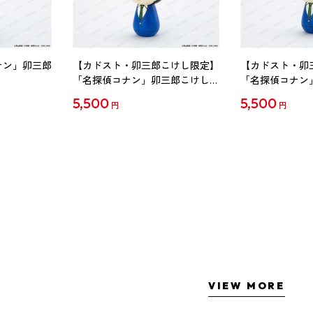
ナン」卯三郎
【カドスト・卯三郎こけし限定】
【カドスト・卯
「名探偵コナン」卯三郎こけし
「名探偵コナン
工藤新一
毛利蘭
5,500
5,500
円
円
VIEW MORE