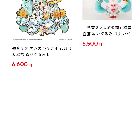
「初音ミク×招き猫」初音
白猫 ぬいぐるみ スタンダ
Art by らっす
5,500
円
初音ミク マジカルミライ 2026 ふ
わぷち ぬいぐるみ L
6,600
円