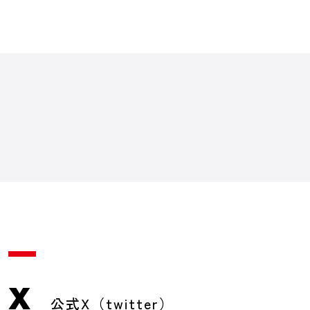
X
公式X（twitter）