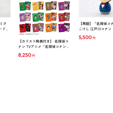
ミク
【再販】「名探偵コ
ード
こけし 江戸川コナン
5,500
円
【カドスト特典付き】 名探偵コ
ナン TVアニメ「名探偵コナン」
30周年記念クリアファイル Vol.2
8,250
円
【1BOX】