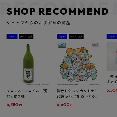
SHOP RECOMMEND
ショップからのおすすめの商品
「初
ミク 
ンダード
5,50
リコリス・リコイル 「泥
初音ミク マジカルミライ
酔」抱き枕
2026 ふわぷち ぬいぐるみ
L
6,380
6,600
円
円