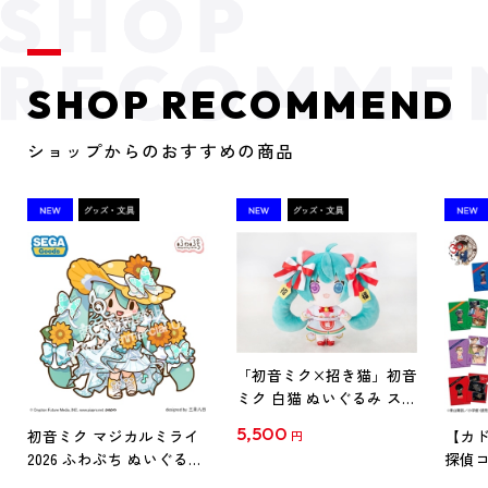
SHOP RECOMMEND
ショップからのおすすめの商品
「初音ミク×招き猫」初音
ミク 白猫 ぬいぐるみ スタ
ンダード Art by らっす
5,500
初音ミク マジカルミライ
【カド
円
2026 ふわぷち ぬいぐるみ
探偵コ
L
探偵コ