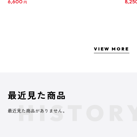
6,600
8,25
円
クリア
【1B
VIEW MORE
最近見た商品
最近見た商品がありません。