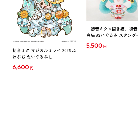
「初音ミク×招き猫」初音
白猫 ぬいぐるみ スタンダ
Art by らっす
5,500
円
初音ミク マジカルミライ 2026 ふ
わぷち ぬいぐるみ L
6,600
円