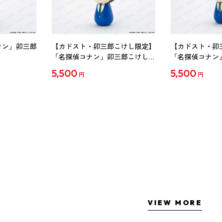
ナン」卯三郎
【カドスト・卯三郎こけし限定】
【カドスト・卯
「名探偵コナン」卯三郎こけし
「名探偵コナン
工藤新一
毛利蘭
5,500
5,500
円
円
VIEW MORE