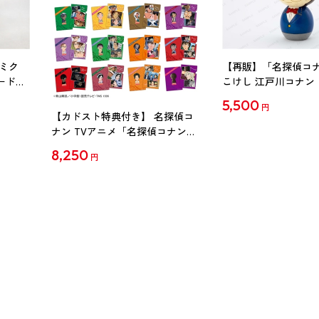
ミク
【再販】「名探偵コ
ード
こけし 江戸川コナン
5,500
円
【カドスト特典付き】 名探偵コ
ナン TVアニメ「名探偵コナン」
30周年記念クリアファイル Vol.2
8,250
円
【1BOX】