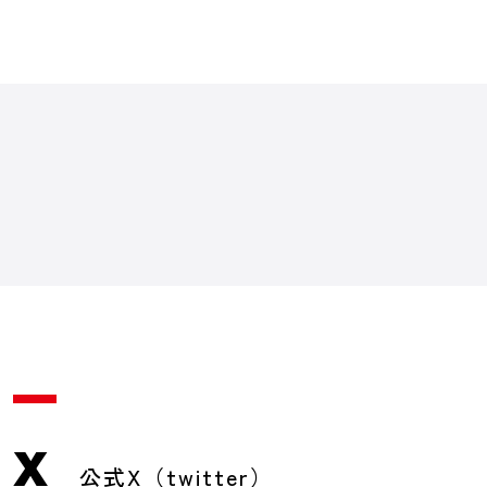
X
公式X（twitter）