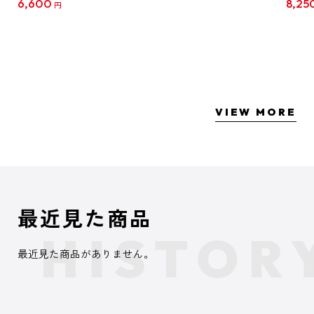
6,600
8,25
円
クリア
【1B
VIEW MORE
最近見た商品
最近見た商品がありません。