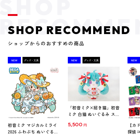
SHOP RECOMMEND
ショップからのおすすめの商品
「初音ミク×招き猫」初音
ミク 白猫 ぬいぐるみ スタ
ンダード Art by らっす
5,500
初音ミク マジカルミライ
【カド
円
2026 ふわぷち ぬいぐるみ
探偵コ
L
探偵コ