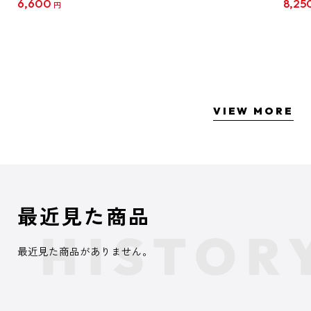
6,600
8,25
円
クリア
【1B
VIEW MORE
最近見た商品
最近見た商品がありません。