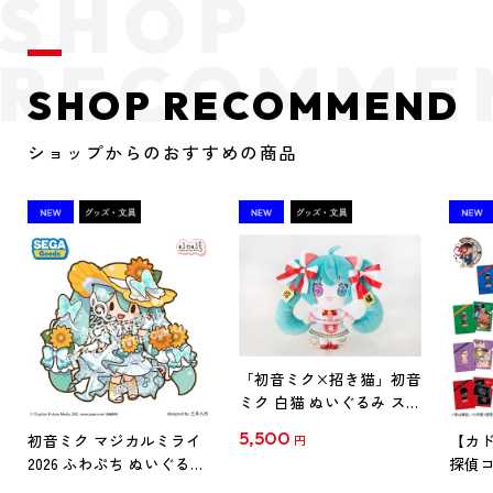
SHOP RECOMMEND
ショップからのおすすめの商品
「初音ミク×招き猫」初音
ミク 白猫 ぬいぐるみ スタ
ンダード Art by らっす
5,500
初音ミク マジカルミライ
【カド
円
2026 ふわぷち ぬいぐるみ
探偵コ
L
探偵コ