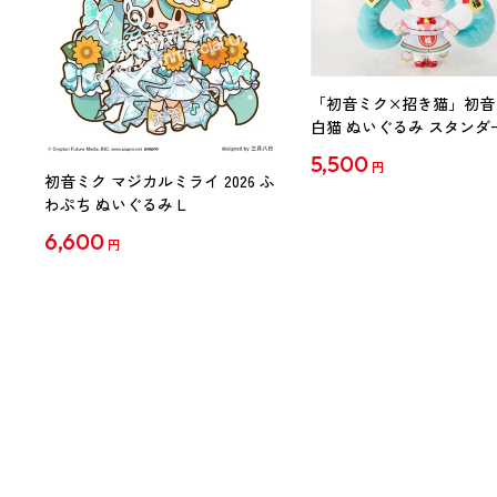
「初音ミク×招き猫」初音
白猫 ぬいぐるみ スタンダ
Art by らっす
5,500
円
初音ミク マジカルミライ 2026 ふ
わぷち ぬいぐるみ L
6,600
円