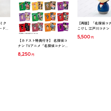
ミク
【再販】「名探偵コ
ード
こけし 江戸川コナン
5,500
円
【カドスト特典付き】 名探偵コ
ナン TVアニメ「名探偵コナン」
30周年記念クリアファイル Vol.2
8,250
円
【1BOX】