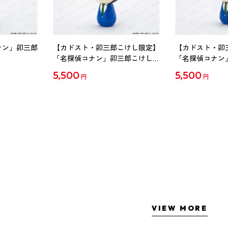
ナン」卯三郎
【カドスト・卯三郎こけし限定】
【カドスト・卯
「名探偵コナン」卯三郎こけし
「名探偵コナン
工藤新一
毛利蘭
5,500
5,500
円
円
VIEW MORE