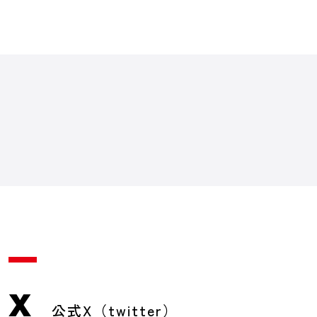
X
公式X（twitter）